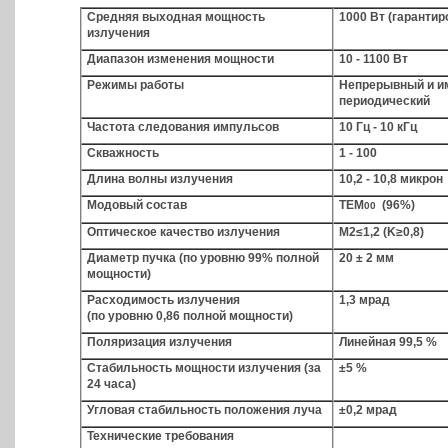
Средняя выходная мощность
1000 Вт (гарантир
излучения
Диапазон изменения мощности
10 - 1100 Вт
Режимы работы
Непрерывный и и
периодический
Частота следования импульсов
10 Гц - 10 кГц
Скважность
1 - 100
Длина волны излучения
10,2 - 10,8 микрон
Модовый состав
TEM
(96%)
00
Оптическое качество излучения
M2≤1,2 (K≥0,8)
Диаметр пучка (по уровню 99% полной
20 ± 2 мм
мощности)
Расходимость излучения
1,3 мрад
(по уровню 0,86 полной мощности)
Поляризация излучения
Линейная 99,5 %
Стабильность мощности излучения (за
±5 %
24 часа)
Угловая стабильность положения луча
±0,2 мрад
Технические требования