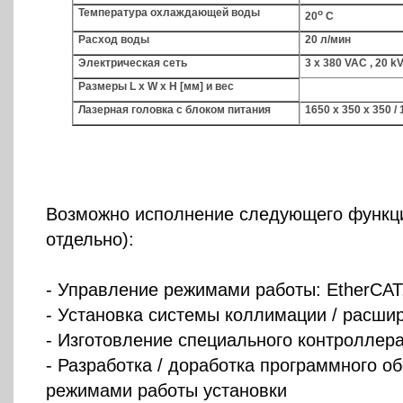
Температура охлаждающей воды
o
20
C
Расход воды
20 л/мин
Электрическая сеть
3 х 380 VAC , 20 k
Размеры L х W х H [мм] и вес
Лазерная головка с блоком питания
1650 х 350 х 350 / 
Возможно исполнение следующего функци
отдельно):
- Управление режимами работы: EtherCAT
- Установка системы коллимации / расши
- Изготовление специального контроллер
- Разработка / доработка программного о
режимами работы установки