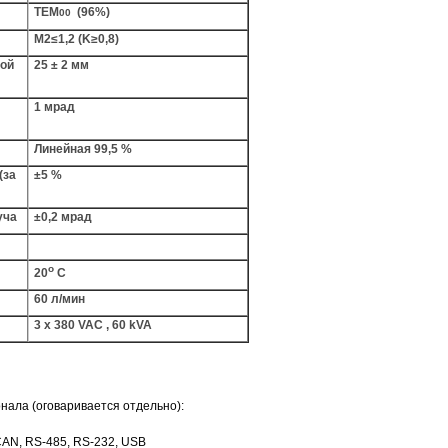
TEM
(96%)
00
M2≤1,2 (K≥0,8)
ной
25 ± 2 мм
1 мрад
Линейная 99,5 %
(за
±5 %
уча
±0,2 мрад
o
20
C
60 л/мин
3 х 380 VAC , 60 kVA
ала (оговаривается отдельно):
CAN, RS-485, RS-232, USB