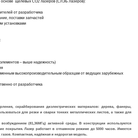
а основе щелевых СО2 лазеров (СЛЭБ Лазеров):
ителей от разработчика
ние, поставки запчастей
ми установками
:
 элементов – выше надежность)
ия
ременным высокопроизводительным образцам от ведущих зарубежных
твенно от разработчика
рления, скрайбирования диэлектрических материалов: дерева, фанеры,
ользоваться для резки и сварки тонких металлических листов, а также для
озбуждением (81,36МГц) активной среды. В конструкции используются
е покрытия. Лазер работает в отпаянном режиме до 5000 часов. Имеется
газов. Компактная, надёжная и недорогая модель.