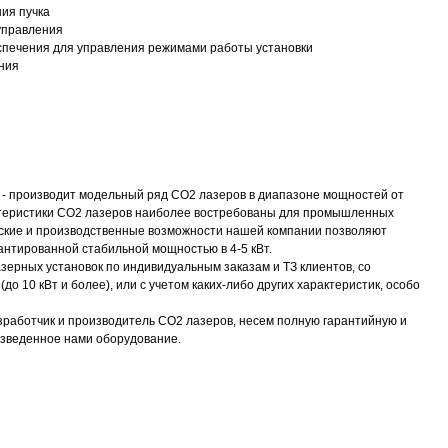
ния пучка
управления
еспечения для управления режимами работы установки
ния
 - производит модельный ряд CO2 лазеров в диапазоне мощностей от
ктеристики CO2 лазеров наиболее востребованы для промышленных
еские и производственные возможности нашей компании позволяют
антированной стабильной мощностью в 4-5 кВт.
ерных установок по индивидуальным заказам и ТЗ клиентов, со
о 10 кВт и более), или с учетом каких-либо других характеристик, особо
азработчик и производитель CO2 лазеров, несем полную гарантийную и
изведенное нами оборудование.