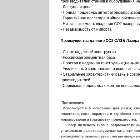
производителей станков и оборудования н
- Доступная цена
- Полная поддержка интеграторов/производ
- Гарантийное послегарантийное обслужива
- Низкая стоимость владения СО2 лазерны
- Независимость от импорта
Преимущества данного CO2 СЛЭБ Лазера
- Сверх-надежный конструктив
- Российская элементная база
- Простая и надежная конструкция (меньше
- Увеличенный срок полезного использован
- Стабильные характеристики равные сов
производителей
- Сервисная поддержка клиентов непосредс
Применение:
Используется в основном для резки, све
пластиков, кожи, керамики и т.д. Может исп
маркирования и гравировки поверхностей.
Лазер щелевого типа с радиочастотным в
уникальные высоковакуумные каталитически
возможность перезаправки смесью лазерных 