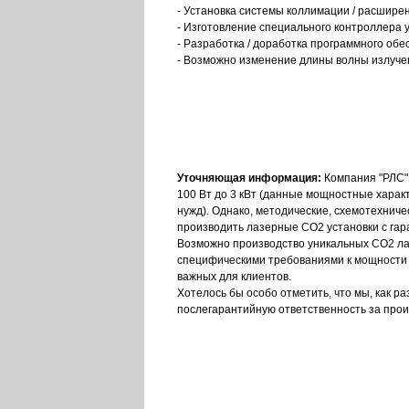
- Установка системы коллимации / расшире
- Изготовление специального контроллера 
- Разработка / доработка программного об
- Возможно изменение длины волны излуче
Уточняющая информация:
Компания "РЛС"
100 Вт до 3 кВт (данные мощностные хара
нужд). Однако, методические, схемотехнич
производить лазерные CO2 установки с гар
Возможно производство уникальных CO2 лаз
специфическими требованиями к мощности (д
важных для клиентов.
Хотелось бы особо отметить, что мы, как р
послегарантийную ответственность за про