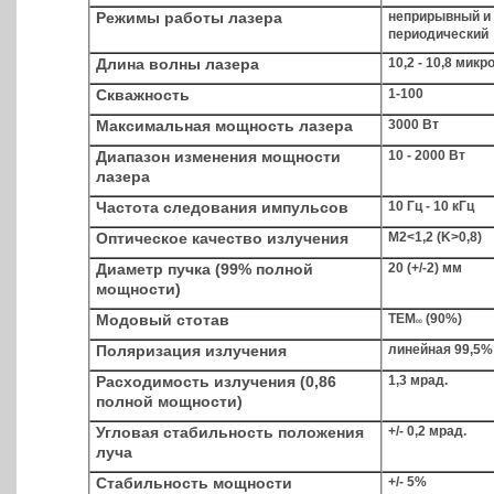
Режимы работы лазера
неприрывный и
периодический
Длина волны лазера
10,2 - 10,8 микр
Скважность
1-100
Максимальная мощность лазера
3000 Вт
Диапазон изменения мощности
10 - 2000 Вт
лазера
Частота следования импульсов
10 Гц - 10 кГц
Оптическое качество излучения
М2<1,2 (K>0,8)
Диаметр пучка (99% полной
20 (+/-2) мм
мощности)
Модовый стотав
ТЕМ
(90%)
00
Поляризация излучения
линейная 99,5%
Расходимость излучения (0,86
1,3 мрад.
полной мощности)
Угловая стабильность положения
+/- 0,2 мрад.
луча
Стабильность мощности
+/- 5%