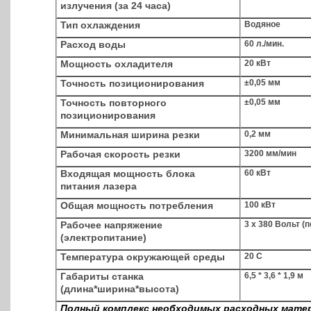
излучения (за 24 часа)
Тип охлаждения
Водяное
Расход воды
60 л./мин.
Мощность охладителя
20 кВт
Точность позиционирования
±0,05 мм
Точность повторного
±0,05 мм
позиционирования
Минимальная ширина резки
0,2 мм
Рабочая скорость резки
3200 мм/мин
Входящая мощность блока
60 кВт
питания лазера
Общая мощность потребления
100 кВт
Рабочее напряжение
3 х 380 Вольт (
(электропитание)
Температура окружающей среды
20 С
Габариты станка
6,5 * 3,6 * 1,9 м
(длина*ширина*высота)
Полный комплекс необходимых расходных мате